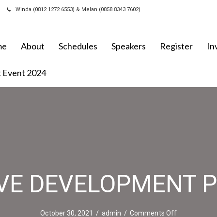
Winda (0812 1272 6553) & Melan (0858 8343 7602)
me
About
Schedules
Speakers
Register
In
t Event 2024
IVE DEVELOPMENT 
on EXECUTI
October 30, 2021
/
admin
/
Comments Off